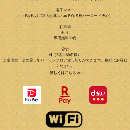
電子マネー
可（PayPay,LINE Pay,d払い,au PAY,各種バーコード決済）
駐車場
有り
専用無料30台
貸切
可（2名～80名様）
全室個室・全館貸し切り・ワンフロア貸し切りができます。気軽にお尋ね
ください。
詳しくはこちら ≫