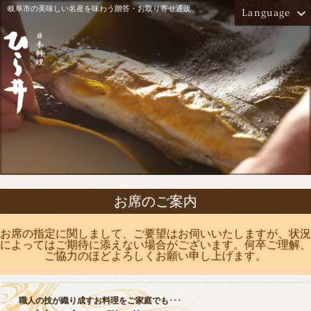
岐阜市の美味しい名産を味わう贈答・お取り寄せ通販
Language
ホーム
法事・法要
ご挨拶
お部屋のご紹介
昼席
観光の方へ
観光業者さまへ
夜席
店舗情報
ご宴会
お席のご案内
お取り寄せ
お席の指定に関しまして、ご要望はお伺いいたしますが、状況
お祝い・慶事
によってはご期待に添えない場合がございます。何卒ご理解、
お顔合わせ
仕出し弁当
ご協力のほどよろしくお願い申し上げます。
職人の技が織り成すお料理をご家庭でも･･･