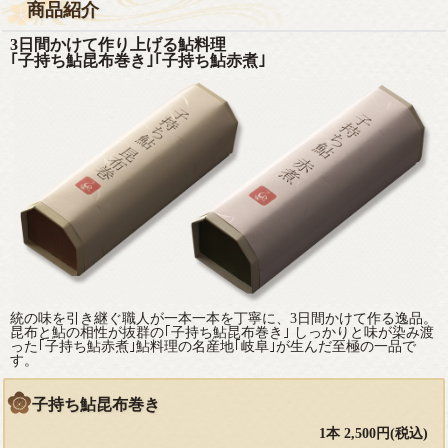
商品紹介
3日間かけて作り上げる鮎料理
｢子持ち鮎昆布巻き｣｢子持ち鮎赤煮｣
統の味を引き継ぐ職人が一本一本を丁寧に、3日間かけて作る逸品。
昆布と鮎の相性が抜群の｢子持ち鮎昆布巻き｣ しっかりと味が染み渡
った｢子持ち鮎赤煮｣鮎料理の名産地｢岐阜｣が生んだ至極の一品で
す。
子持ち鮎昆布巻き
1本 2,500円(税込)