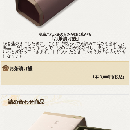
凝縮された鰻の旨みが口に広がる
｢お茶漬け鰻｣
鰻を蒲焼きにした後に、さらに特製たれで煮詰めて旨みを凝縮した
逸品。 だしがかかることで、鰻の旨みが染み出し、奥ゆかしい味わ
いへと変わっていきます。 口に入れたときに広がる鰻の旨みがクセ
になります。
お茶漬け鰻
1本 3,000円(税込)
詰め合わせ商品