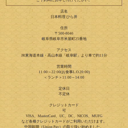
店名
日本料理 ひら井
住所
〒500-8046
岐阜県岐阜市米屋町25番地
アクセス
JR東海道本線・高山本線「岐阜駅」より車で約11分
営業時間
11:00～22:00(お食事L.O.20:00)
＜ランチ＞11:00～14:00
定休日
不定休
クレジットカード
可
VISA、MasterCard、UC、DC、NICOS、MUFG
など各種クレジットカードがご利用いただけます。
中国銀聯（Union Pay）の取り扱い始めました。