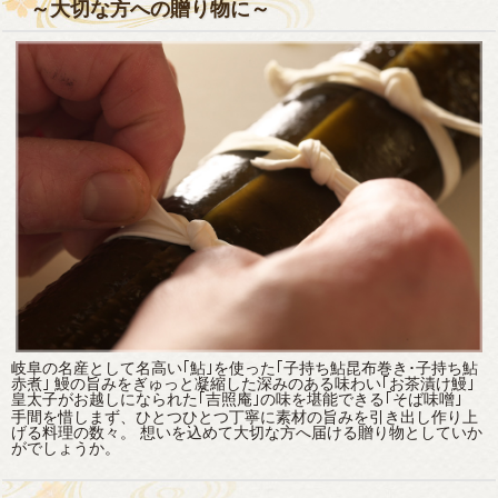
～大切な方への贈り物に～
岐阜の名産として名高い｢鮎｣を使った｢子持ち鮎昆布巻き･子持ち鮎
赤煮｣ 鰻の旨みをぎゅっと凝縮した深みのある味わい｢お茶漬け鰻｣
皇太子がお越しになられた｢吉照庵｣の味を堪能できる｢そば味噌｣
手間を惜しまず、ひとつひとつ丁寧に素材の旨みを引き出し作り上
げる料理の数々。 想いを込めて大切な方へ届ける贈り物としていか
がでしょうか。