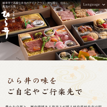
岐阜市で高級な弁当のテイクアウト・持ち帰り、仕出し・
Language
配達が人気
ホーム
法事・法要
ご挨拶
お部屋のご紹介
昼席
観光の方へ
観光業者さまへ
夜席
店舗情報
ご宴会
お取り寄せ
お祝い・慶事
お顔合わせ
仕出し弁当
豊かな自然と、歴史情緒ある街並みが残る岐阜県岐阜市で明