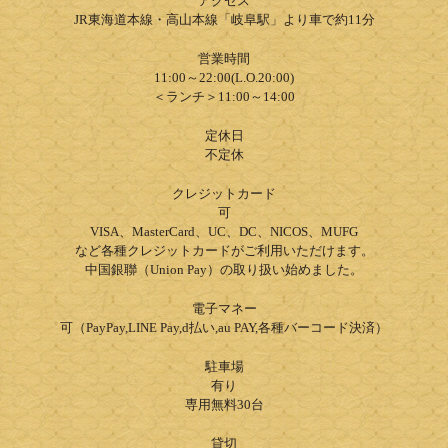
アクセス
JR東海道本線・高山本線「岐阜駅」より車で約11分
営業時間
11:00～22:00(L.O.20:00)
＜ランチ＞11:00～14:00
定休日
不定休
クレジットカード
可
VISA、MasterCard、UC、DC、NICOS、MUFG
など各種クレジットカードがご利用いただけます。
中国銀聯（Union Pay）の取り扱い始めました。
電子マネー
可（PayPay,LINE Pay,d払い,au PAY,各種バーコード決済）
駐車場
有り
専用無料30台
貸切