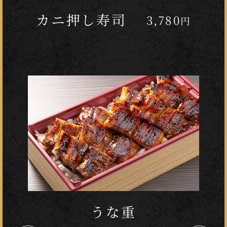
カニ押し寿司
3,780
円
カニちらし寿司
うな重