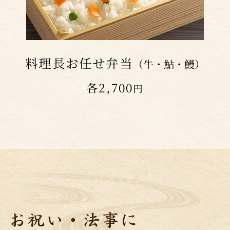
料理長お任せ弁当
（牛・鮎・鰻）
各2,700
円