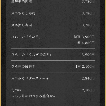
飛騨牛焼肉重
3,780円
カニちらし寿司
3,780円
カニ押し寿司
3,780円
ひら井の「うな重」
特選 3,900円
極 4,860円
ひら井の「うなぎ長焼き」
3,900円
ひら井の鰻巻き
1本 2,100円
カニみそバターステーキ
2,840円
旬の味
2,100円
～ひら井のおつまみ盛合せ～