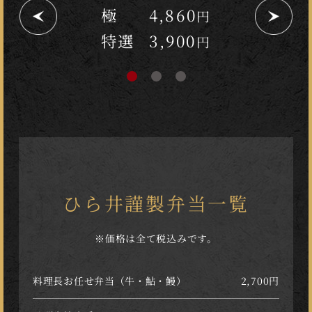
～ひら井のおつまみ盛合せ～
極
3,780
4,860
円
円
2,100
特選
3,900
円
円
ひら井謹製弁当一覧
※価格は全て税込みです。
料理長お任せ弁当（牛・鮎・鰻）
2,700円