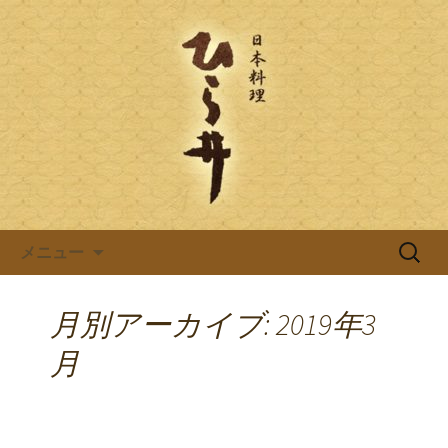
岐阜県岐阜市の日本料理店「ひら井(ひ
らい)」は創業明治6年。受ける継がれ
日本料理ひら井のブログ
る伝統と技を大切に、お客様へのおも
てなしをしております。ひら井に併設
する、蕎麦屋の「吉照庵(きっしょうあ
ん)」は、つなぎを一切使わない十割蕎
麦を提供。
コンテンツへ移動
検
メニュー
索:
月別アーカイブ: 2019年3
月