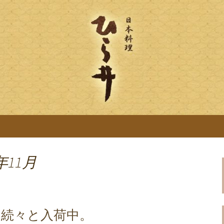
「ひら井(ひらい)」は創業明治6年。受
ります。ひら井に併設する、蕎麦屋の「吉
ひら井のブログ
麦を提供。
年11月
」続々と入荷中。