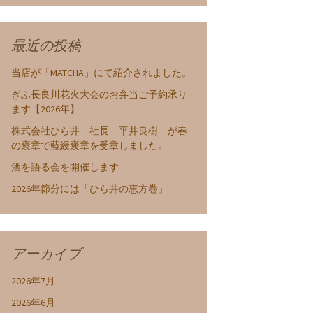
最近の投稿
当店が「MATCHA」にて紹介されました。
ぎふ長良川花火大会のお弁当ご予約承り
ます【2026年】
株式会社ひら井 社長 平井良樹 が春
の褒章で藍綬褒章を受章しました。
酒を語る会を開催します
2026年節分には「ひら井の恵方巻」
アーカイブ
2026年7月
2026年6月