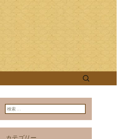
ける継がれる伝統と技を大切に、お客
照庵(きっしょうあん)」は、つ
検
索:
検索:
カテゴリー