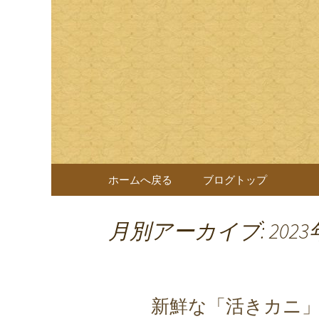
岐阜県岐阜市の日本料理店
様へのおもてなしをしてお
日本料理
なぎを一切使わない十割蕎
コンテンツへ移動
ホームへ戻る
ブログトップ
月別アーカイブ: 2023
新鮮な「活きカニ