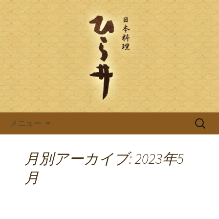
岐阜県岐阜市の日本料理店「ひら井(ひ
らい)」は創業明治6年。受ける継がれ
日本料理ひら井のブログ
る伝統と技を大切に、お客様へのおも
てなしをしております。ひら井に併設
する、蕎麦屋の「吉照庵(きっしょうあ
ん)」は、つなぎを一切使わない十割蕎
麦を提供。
コンテンツへ移動
検
メニュー
索:
月別アーカイブ: 2023年5
月