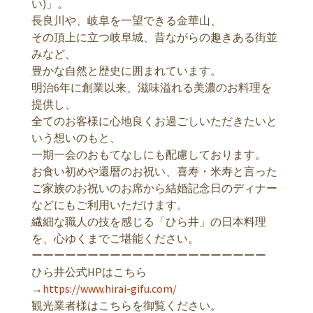
い)」。
長良川や、岐阜を一望できる金華山、
その頂上に立つ岐阜城、昔ながらの趣きある街並
みなど、
豊かな自然と歴史に囲まれています。
明治6年に創業以来、滋味溢れる美濃のお料理を
提供し、
全てのお客様に心地良くお過ごしいただきたいと
いう想いのもと、
一期一会のおもてなしにも配慮しております。
お食い初めや還暦のお祝い、喜寿・米寿と言った
ご家族のお祝いのお席から結婚記念日のディナー
などにもご利用いただけます。
繊細な職人の技を感じる「ひら井」の日本料理
を、心ゆくまでご堪能ください。
ーーーーーーーーーーーーーーーーーーーーー
ひら井公式HPはこちら
→
https://www.hirai-gifu.com/
観光業者様はこちらを御覧ください。