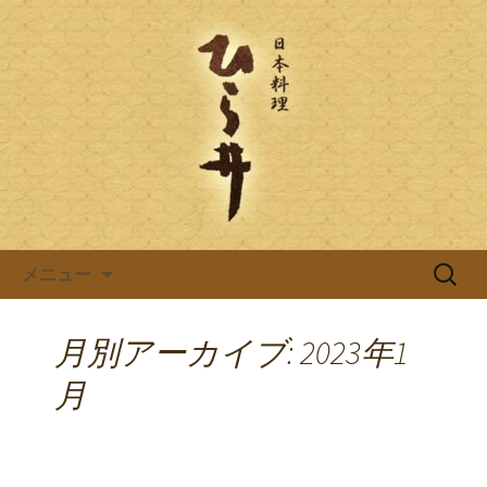
岐阜県岐阜市の日本料理店「ひら井(ひ
らい)」は創業明治6年。受ける継がれ
日本料理ひら井のブログ
る伝統と技を大切に、お客様へのおも
てなしをしております。ひら井に併設
する、蕎麦屋の「吉照庵(きっしょうあ
ん)」は、つなぎを一切使わない十割蕎
麦を提供。
コンテンツへ移動
検
メニュー
索:
月別アーカイブ: 2023年1
月