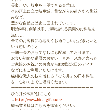
長良川や、岐阜を一望できる金華山、
その頂上に立つ岐阜城、昔ながらの趣きある街並
みなど、
豊かな自然と歴史に囲まれています。
明治6年に創業以来、滋味溢れる美濃のお料理を
提供し、
全てのお客様に心地良くお過ごしいただきたいと
いう想いのもと、
一期一会のおもてなしにも配慮しております。
お食い初めや還暦のお祝い、喜寿・米寿と言った
ご家族のお祝いのお席から結婚記念日のディナー
などにもご利用いただけます。
繊細な職人の技を感じる「ひら井」の日本料理
を、心ゆくまでご堪能ください。
ーーーーーーーーーーーーーーーーーーーーー
ひら井公式HPはこちら
→
https://www.hirai-gifu.com/
観光業者様はこちらを御覧ください。