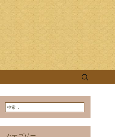
ける継がれる伝統と技を大切に、お客
照庵(きっしょうあん)」は、つ
検
索:
検索:
カテゴリー