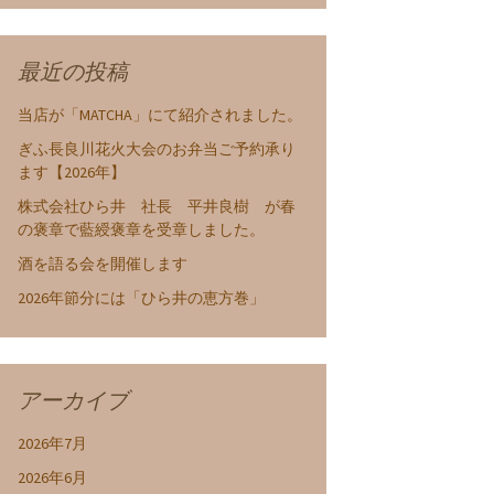
最近の投稿
当店が「MATCHA」にて紹介されました。
ぎふ長良川花火大会のお弁当ご予約承り
ます【2026年】
株式会社ひら井 社長 平井良樹 が春
の褒章で藍綬褒章を受章しました。
酒を語る会を開催します
2026年節分には「ひら井の恵方巻」
アーカイブ
2026年7月
2026年6月