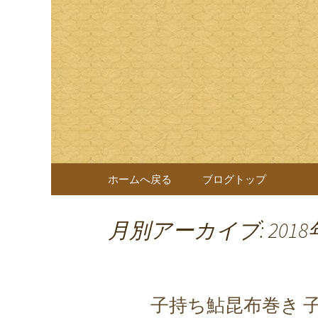
岐阜県岐阜市の日本料理店
様へのおもてなしをしてお
日本料理
なぎを一切使わない十割蕎
コンテンツへ移動
ホームへ戻る
ブログトップ
月別アーカイブ: 2018
子持ち鮎昆布巻き 