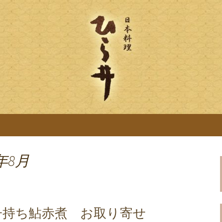
「ひら井(ひらい)」は創業明治6年。受
ります。ひら井に併設する、蕎麦屋の「吉
ひら井のブログ
麦を提供。
年8月
子持ち鮎赤煮 お取り寄せ