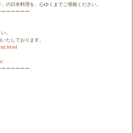
井」の日本料理を、心ゆくまでご堪能ください。
ーーーーーーー
さい。
施いたしております。
rist.html
m/
ーーーーーーー