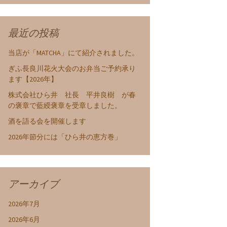
最近の投稿
当店が「MATCHA」にて紹介されました。
ぎふ長良川花火大会のお弁当ご予約承り
ます【2026年】
株式会社ひら井 社長 平井良樹 が春
の褒章で藍綬褒章を受章しました。
酒を語る会を開催します
2026年節分には「ひら井の恵方巻」
アーカイブ
2026年7月
2026年6月