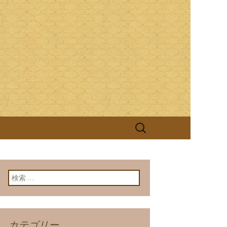
ける継がれる伝統と技を大切に、お客
照庵(きっしょうあん)」は、つ
検
索:
検索:
カテゴリー