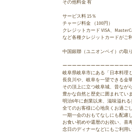
その他料金 有
サービス料 15％
チャージ料金 （100円）
クレジットカード VISA、MasterC
など各種クレジットカードがご
中国銀聯（ユニオンペイ）の取
ーーーーーーーーーーーーーー
岐阜県岐阜市にある「日本料理 ひ
長良川や、岐阜を一望できる金
その頂上に立つ岐阜城、昔なが
豊かな自然と歴史に囲まれてい
明治6年に創業以来、滋味溢れる
全てのお客様に心地良くお過ご
一期一会のおもてなしにも配慮
お食い初めや還暦のお祝い、喜
念日のディナーなどにもご利用