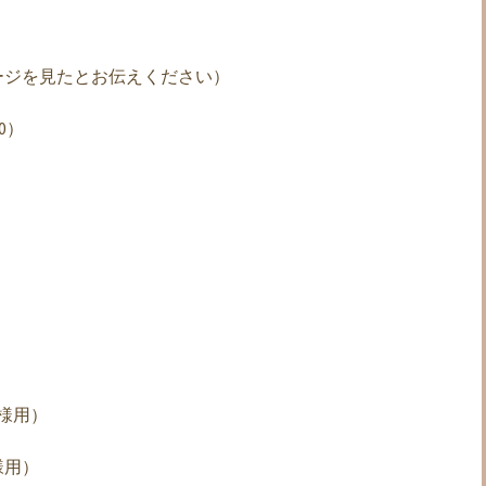
ージを見たとお伝えください）
00）
様用）
様用）