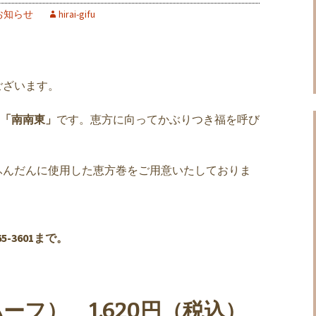
お知らせ
hirai-gifu
ございます。
は「南南東」
です。恵方に向ってかぶりつき福を呼び
ふんだんに使用した恵方巻をご用意いたしておりま
265-3601まで。
） 1,620円（税込）