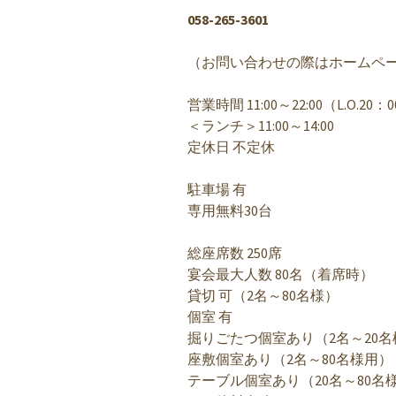
058-265-3601
（お問い合わせの際はホームペ
営業時間 11:00～22:00（L.O.20：
＜ランチ＞11:00～14:00
定休日 不定休
駐車場 有
専用無料30台
総座席数 250席
宴会最大人数 80名（着席時）
貸切 可（2名～80名様）
個室 有
掘りごたつ個室あり（2名～20名
座敷個室あり（2名～80名様用）
テーブル個室あり（20名～80名