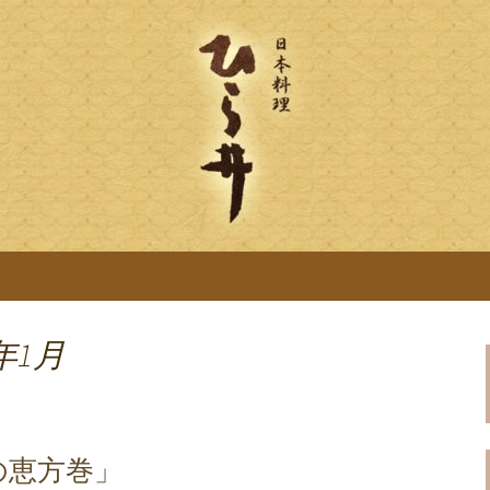
「ひら井(ひらい)」は創業明治6年。受
ります。ひら井に併設する、蕎麦屋の「吉
ひら井のブログ
麦を提供。
年1月
の恵方巻」