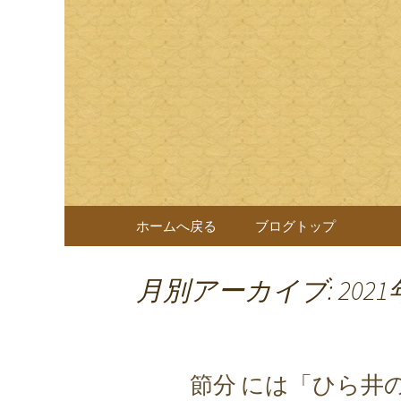
岐阜県岐阜市の日本料理店
様へのおもてなしをしてお
日本料理
なぎを一切使わない十割蕎
コンテンツへ移動
ホームへ戻る
ブログトップ
月別アーカイブ: 2021
節分 には「ひら井