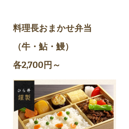
料理長おまかせ弁当
（牛・鮎・鰻）
各2,700円～