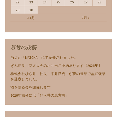
22
23
24
25
26
27
28
29
30
« 4月
7月 »
最近の投稿
当店が「MATCHA」にて紹介されました。
ぎふ長良川花火大会のお弁当ご予約承ります【2026年】
株式会社ひら井 社長 平井良樹 が春の褒章で藍綬褒章
を受章しました。
酒を語る会を開催します
2026年節分には「ひら井の恵方巻」