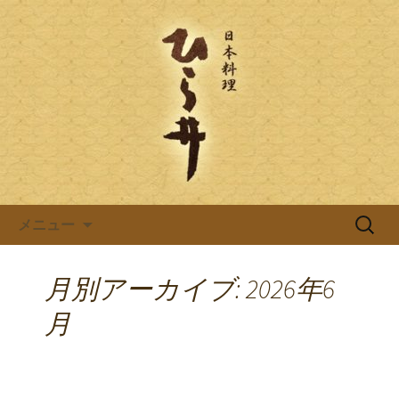
岐阜県岐阜市の日本料理店「ひら井(ひ
らい)」は創業明治6年。受ける継がれ
日本料理ひら井のブログ
る伝統と技を大切に、お客様へのおも
てなしをしております。ひら井に併設
する、蕎麦屋の「吉照庵(きっしょうあ
ん)」は、つなぎを一切使わない十割蕎
麦を提供。
コンテンツへ移動
検
メニュー
索:
月別アーカイブ: 2026年6
月