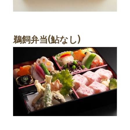
鵜飼弁当(鮎なし)