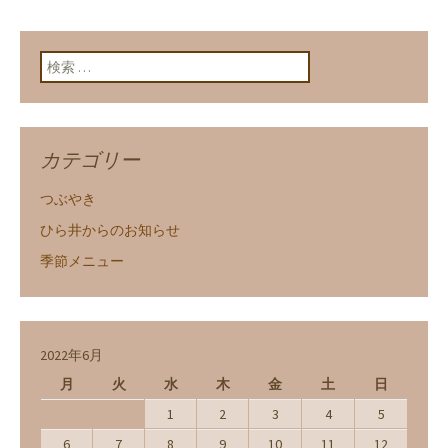
検索:
カテゴリー
つぶやき
ひら井からのお知らせ
季節メニュー
2022年6月
月
火
水
木
金
土
日
1
2
3
4
5
6
7
8
9
10
11
12