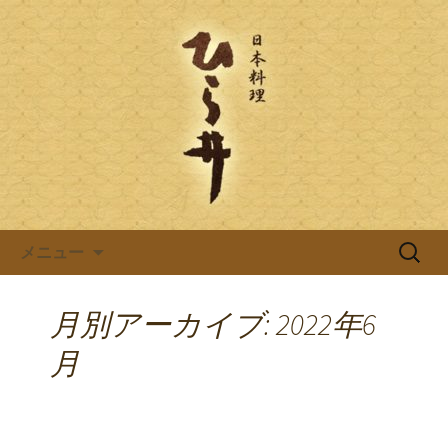
岐阜県岐阜市の日本料理店「ひら井(ひ
らい)」は創業明治6年。受ける継がれ
日本料理ひら井のブログ
る伝統と技を大切に、お客様へのおも
てなしをしております。ひら井に併設
する、蕎麦屋の「吉照庵(きっしょうあ
ん)」は、つなぎを一切使わない十割蕎
麦を提供。
コンテンツへ移動
検
メニュー
索:
月別アーカイブ: 2022年6
月