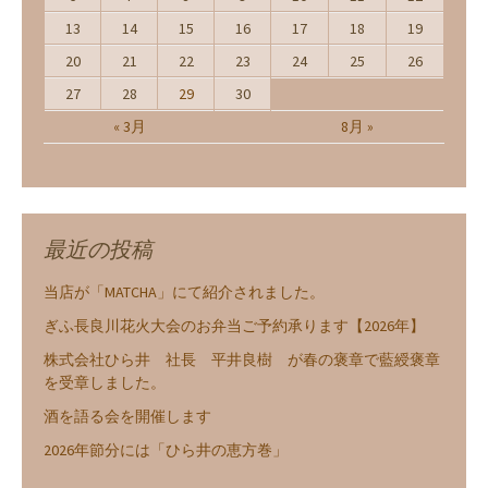
13
14
15
16
17
18
19
20
21
22
23
24
25
26
27
28
29
30
« 3月
8月 »
最近の投稿
当店が「MATCHA」にて紹介されました。
ぎふ長良川花火大会のお弁当ご予約承ります【2026年】
株式会社ひら井 社長 平井良樹 が春の褒章で藍綬褒章
を受章しました。
酒を語る会を開催します
2026年節分には「ひら井の恵方巻」