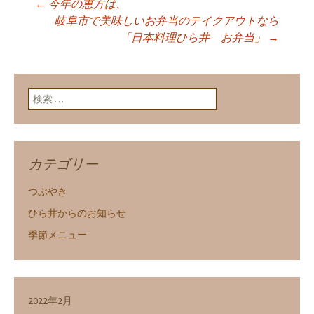
←
今年の恵方は、
投稿ナビゲーショ
岐阜市で美味しいお弁当のテイクアウトなら
「日本料理ひら井 お弁当」
→
ン
検索:
カテゴリー
つぶやき
ひら井からのお知らせ
季節メニュー
2022年2月