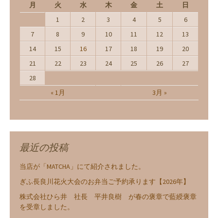
月
火
水
木
金
土
日
1
2
3
4
5
6
7
8
9
10
11
12
13
14
15
16
17
18
19
20
21
22
23
24
25
26
27
28
« 1月
3月 »
最近の投稿
当店が「MATCHA」にて紹介されました。
ぎふ長良川花火大会のお弁当ご予約承ります【2026年】
株式会社ひら井 社長 平井良樹 が春の褒章で藍綬褒章
を受章しました。