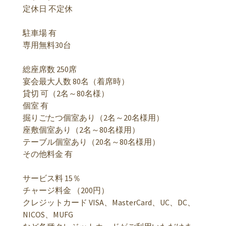
定休日 不定休
駐車場 有
専用無料30台
総座席数 250席
宴会最大人数 80名（着席時）
貸切 可（2名～80名様）
個室 有
掘りごたつ個室あり（2名～20名様用）
座敷個室あり（2名～80名様用）
テーブル個室あり（20名～80名様用）
その他料金 有
サービス料 15％
チャージ料金 （200円）
クレジットカード VISA、MasterCard、UC、DC、
NICOS、MUFG