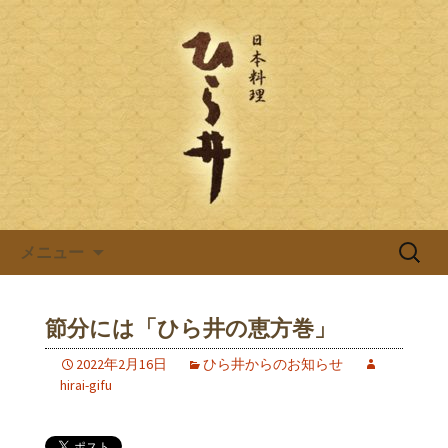
岐阜県岐阜市の日本料理店「ひら井(ひ
らい)」は創業明治6年。受ける継がれ
日本料理ひら井のブログ
る伝統と技を大切に、お客様へのおも
てなしをしております。ひら井に併設
する、蕎麦屋の「吉照庵(きっしょうあ
ん)」は、つなぎを一切使わない十割蕎
麦を提供。
コンテンツへ移動
検
メニュー
索:
節分には「ひら井の恵方巻」
2022年2月16日
ひら井からのお知らせ
hirai-gifu