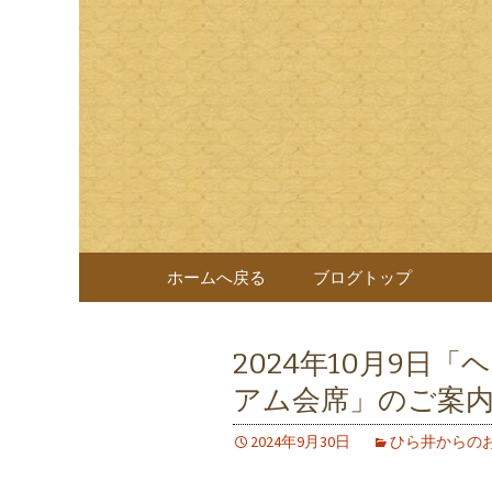
岐阜県岐阜市の日本料理店
様へのおもてなしをしてお
日本料理
なぎを一切使わない十割蕎
コンテンツへ移動
ホームへ戻る
ブログトップ
2024年10月9日
アム会席」のご案
2024年9月30日
ひら井からの