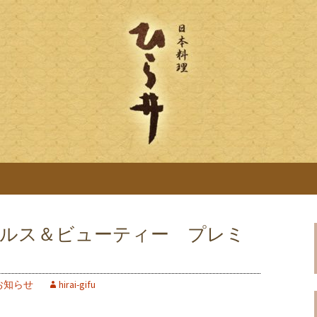
「ひら井(ひらい)」は創業明治6年。受
ります。ひら井に併設する、蕎麦屋の「吉
ひら井のブログ
麦を提供。
「ヘルス＆ビューティー プレミ
内
お知らせ
hirai-gifu