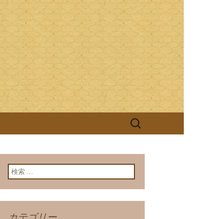
ける継がれる伝統と技を大切に、お客
照庵(きっしょうあん)」は、つ
検
索:
検索:
カテゴリー