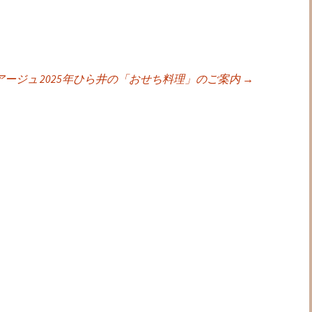
アージュ
2025年ひら井の「おせち料理」のご案内
→
ョン