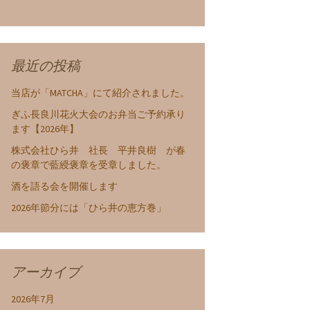
最近の投稿
当店が「MATCHA」にて紹介されました。
ぎふ長良川花火大会のお弁当ご予約承り
ます【2026年】
株式会社ひら井 社長 平井良樹 が春
の褒章で藍綬褒章を受章しました。
酒を語る会を開催します
2026年節分には「ひら井の恵方巻」
アーカイブ
2026年7月