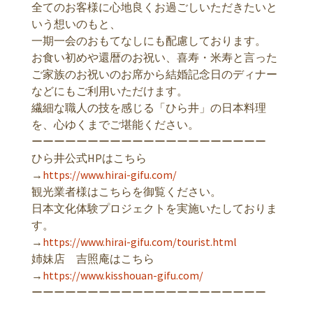
全てのお客様に心地良くお過ごしいただきたいと
いう想いのもと、
一期一会のおもてなしにも配慮しております。
お食い初めや還暦のお祝い、喜寿・米寿と言った
ご家族のお祝いのお席から結婚記念日のディナー
などにもご利用いただけます。
繊細な職人の技を感じる「ひら井」の日本料理
を、心ゆくまでご堪能ください。
ーーーーーーーーーーーーーーーーーーーーー
ひら井公式HPはこちら
→
https://www.hirai-gifu.com/
観光業者様はこちらを御覧ください。
日本文化体験プロジェクトを実施いたしておりま
す。
→
https://www.hirai-gifu.com/tourist.html
姉妹店 吉照庵はこちら
→
https://www.kisshouan-gifu.com/
ーーーーーーーーーーーーーーーーーーーーー