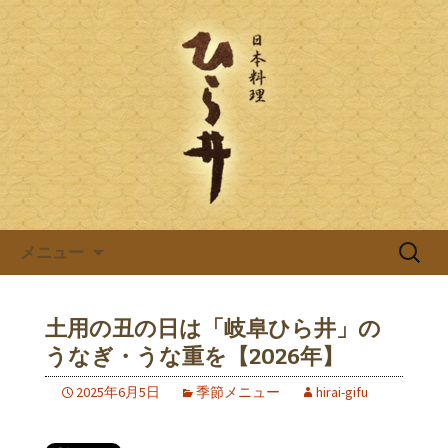
岐阜県岐阜市の日本料理店「ひら井(ひ
らい)」は創業明治6年。受ける継がれ
日本料理ひら井のブログ
る伝統と技を大切に、お客様へのおも
てなしをしております。ひら井に併設
する、蕎麦屋の「吉照庵(きっしょうあ
ん)」は、つなぎを一切使わない十割蕎
麦を提供。
コンテンツへ移動
検
メニュー
索:
土用の丑の日は「岐阜ひら井」の
うなぎ・うな重を【2026年】
2025年6月5日
季節メニュー
hirai-gifu