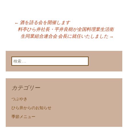
←
酒を語る会を開催します
投稿ナビゲーショ
料亭ひら井社長・平井良樹が全国料理業生活衛
生同業組合連合会 会長に就任いたしました
→
ン
検索:
カテゴリー
つぶやき
ひら井からのお知らせ
季節メニュー