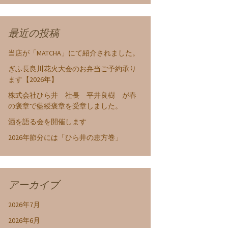
最近の投稿
当店が「MATCHA」にて紹介されました。
ぎふ長良川花火大会のお弁当ご予約承り
ます【2026年】
株式会社ひら井 社長 平井良樹 が春
の褒章で藍綬褒章を受章しました。
酒を語る会を開催します
2026年節分には「ひら井の恵方巻」
アーカイブ
2026年7月
2026年6月