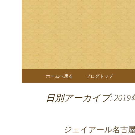
岐阜県岐阜市の日本料理店
様へのおもてなしをしてお
日本料理
なぎを一切使わない十割蕎
コンテンツへ移動
ホームへ戻る
ブログトップ
日別アーカイブ: 2019
ジェイアール名古