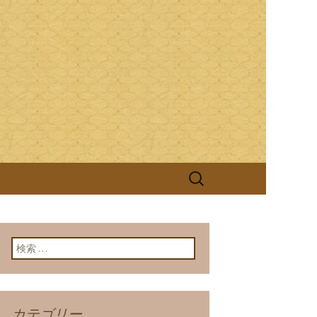
ける継がれる伝統と技を大切に、お客
照庵(きっしょうあん)」は、つ
検
索:
検索:
カテゴリー