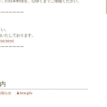
井」の日本料理を、心ゆくまでご堪能ください。
ーーーーーーー
さい。
施いたしております。
rist.html
ーーーーーーー
案内
お知らせ
hirai-gifu