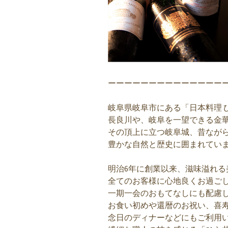
ーーーーーーーーーーーーーー
岐阜県岐阜市にある「日本料理 ひ
長良川や、岐阜を一望できる金
その頂上に立つ岐阜城、昔なが
豊かな自然と歴史に囲まれてい
明治6年に創業以来、滋味溢れる
全てのお客様に心地良くお過ご
一期一会のおもてなしにも配慮
お食い初めや還暦のお祝い、喜
念日のディナーなどにもご利用