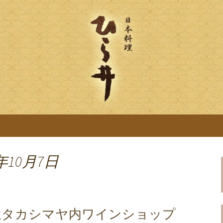
「ひら井(ひらい)」は創業明治6年。受
ります。ひら井に併設する、蕎麦屋の「吉
ひら井のブログ
麦を提供。
年10月7日
屋タカシマヤ内ワインショップ