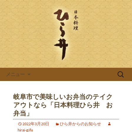
岐阜県岐阜市の日本料理店「ひら井(ひ
らい)」は創業明治6年。受ける継がれ
日本料理ひら井のブログ
る伝統と技を大切に、お客様へのおも
てなしをしております。ひら井に併設
する、蕎麦屋の「吉照庵(きっしょうあ
ん)」は、つなぎを一切使わない十割蕎
麦を提供。
コンテンツへ移動
検
メニュー
索:
岐阜市で美味しいお弁当のテイク
アウトなら「日本料理ひら井 お
弁当」
2022年3月20日
ひら井からのお知らせ
hirai-gifu