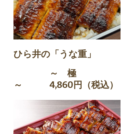
ひら井の「うな重」
～ 極
～ 4,860円（税込）