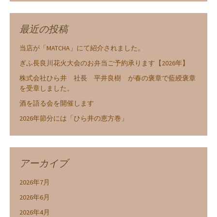
最近の投稿
当店が「MATCHA」にて紹介されました。
ぎふ長良川花火大会のお弁当ご予約承ります【2026年】
株式会社ひら井 社長 平井良樹 が春の褒章で藍綬褒章
を受章しました。
酒を語る会を開催します
2026年節分には「ひら井の恵方巻」
アーカイブ
2026年7月
2026年6月
2026年4月