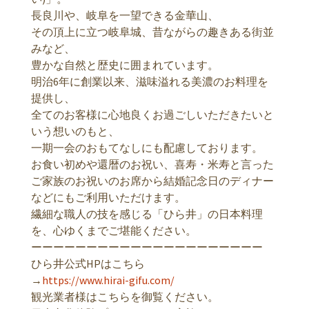
長良川や、岐阜を一望できる金華山、
その頂上に立つ岐阜城、昔ながらの趣きある街並
みなど、
豊かな自然と歴史に囲まれています。
明治6年に創業以来、滋味溢れる美濃のお料理を
提供し、
全てのお客様に心地良くお過ごしいただきたいと
いう想いのもと、
一期一会のおもてなしにも配慮しております。
お食い初めや還暦のお祝い、喜寿・米寿と言った
ご家族のお祝いのお席から結婚記念日のディナー
などにもご利用いただけます。
繊細な職人の技を感じる「ひら井」の日本料理
を、心ゆくまでご堪能ください。
ーーーーーーーーーーーーーーーーーーーーー
ひら井公式HPはこちら
→
https://www.hirai-gifu.com/
観光業者様はこちらを御覧ください。