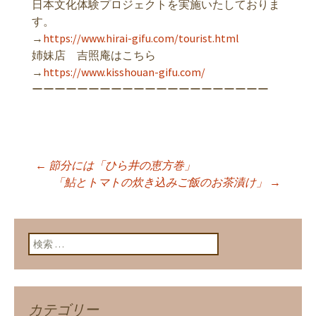
日本文化体験プロジェクトを実施いたしておりま
す。
→
https://www.hirai-gifu.com/tourist.html
姉妹店 吉照庵はこちら
→
https://www.kisshouan-gifu.com/
ーーーーーーーーーーーーーーーーーーーーー
←
節分には「ひら井の恵方巻」
投稿ナビゲーショ
「鮎とトマトの炊き込みご飯のお茶漬け」
→
ン
検索:
カテゴリー