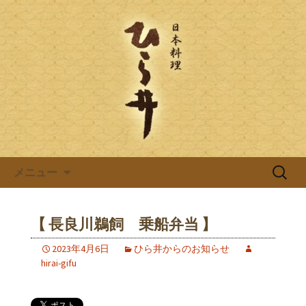
岐阜県岐阜市の日本料理店「ひら井(ひ
らい)」は創業明治6年。受ける継がれ
日本料理ひら井のブログ
る伝統と技を大切に、お客様へのおも
てなしをしております。ひら井に併設
する、蕎麦屋の「吉照庵(きっしょうあ
ん)」は、つなぎを一切使わない十割蕎
麦を提供。
コンテンツへ移動
検
メニュー
索:
【 長良川鵜飼 乗船弁当 】
2023年4月6日
ひら井からのお知らせ
hirai-gifu