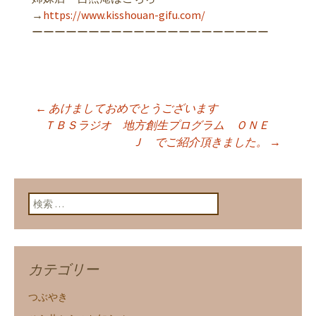
→
https://www.kisshouan-gifu.com/
ーーーーーーーーーーーーーーーーーーーーー
←
あけましておめでとうございます
投稿ナビゲーショ
ＴＢＳラジオ 地方創生プログラム ＯＮＥ
Ｊ でご紹介頂きました。
→
ン
検索:
カテゴリー
つぶやき