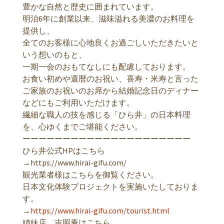
豊かな自然と歴史に囲まれています。
明治6年に創業以来、滋味溢れる美濃のお料理を
提供し、
全てのお客様に心地良くお過ごしいただきたいと
いう想いのもと、
一期一会のおもてなしにも配慮しております。
お食い初めや還暦のお祝い、喜寿・米寿と言った
ご家族のお祝いのお席から結婚記念日のディナー
などにもご利用いただけます。
繊細な職人の技を感じる「ひら井」の日本料理
を、心ゆくまでご堪能ください。
ーーーーーーーーーーーーーーーーーーーーー
ひら井公式HPはこちら
→https://www.hirai-gifu.com/
観光業者様はこちらを御覧ください。
日本文化体験プロジェクトを実施いたしておりま
す。
→
https://www.hirai-gifu.com/tourist.html
姉妹店 吉照庵はこちら