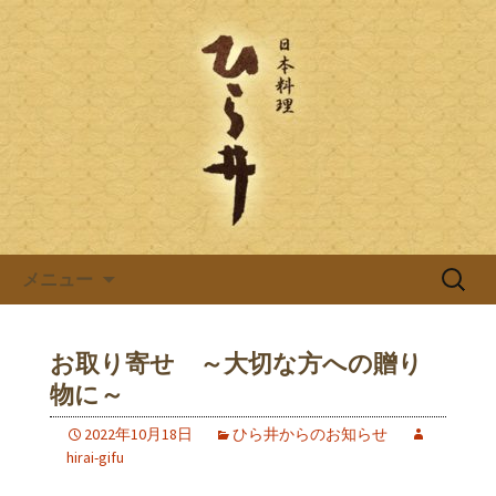
岐阜県岐阜市の日本料理店「ひら井(ひ
らい)」は創業明治6年。受ける継がれ
日本料理ひら井のブログ
る伝統と技を大切に、お客様へのおも
てなしをしております。ひら井に併設
する、蕎麦屋の「吉照庵(きっしょうあ
ん)」は、つなぎを一切使わない十割蕎
麦を提供。
コンテンツへ移動
検
メニュー
索:
お取り寄せ ～大切な方への贈り
物に～
2022年10月18日
ひら井からのお知らせ
hirai-gifu