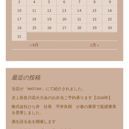
3
4
5
6
7
8
9
10
11
12
13
14
15
16
17
18
19
20
21
22
23
24
25
26
27
28
29
30
31
« 8月
1月 »
最近の投稿
当店が「MATCHA」にて紹介されました。
ぎふ長良川花火大会のお弁当ご予約承ります【2026年】
株式会社ひら井 社長 平井良樹 が春の褒章で藍綬褒章
を受章しました。
酒を語る会を開催します