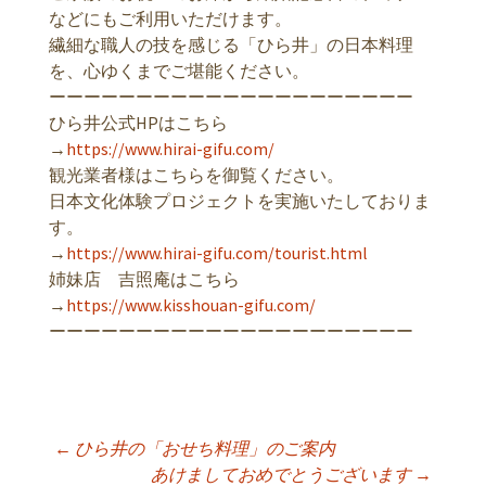
などにもご利用いただけます。
繊細な職人の技を感じる「ひら井」の日本料理
を、心ゆくまでご堪能ください。
ーーーーーーーーーーーーーーーーーーーーー
ひら井公式HPはこちら
→
https://www.hirai-gifu.com/
観光業者様はこちらを御覧ください。
日本文化体験プロジェクトを実施いたしておりま
す。
→
https://www.hirai-gifu.com/tourist.html
姉妹店 吉照庵はこちら
→
https://www.kisshouan-gifu.com/
ーーーーーーーーーーーーーーーーーーーーー
←
ひら井の「おせち料理」のご案内
投稿ナビゲーショ
あけましておめでとうございます
→