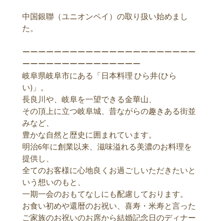
中国銀聯（ユニオンペイ）の取り扱い始めまし
た。
ーーーーーーーーーーーーーーーーーーーーーー
ーーーーーーーーーーーーーーー
岐阜県岐阜市にある「日本料理 ひら井(ひら
い)」。
長良川や、岐阜を一望できる金華山、
その頂上に立つ岐阜城、昔ながらの趣きある街並
みなど、
豊かな自然と歴史に囲まれています。
明治6年に創業以来、滋味溢れる美濃のお料理を
提供し、
全てのお客様に心地良くお過ごしいただきたいと
いう想いのもと、
一期一会のおもてなしにも配慮しております。
お食い初めや還暦のお祝い、喜寿・米寿と言った
ご家族のお祝いのお席から結婚記念日のディナー